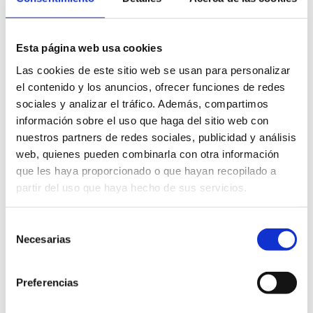
Esta página web usa cookies
6. Derechos de las personas interesadas
Las cookies de este sitio web se usan para personalizar
el contenido y los anuncios, ofrecer funciones de redes
Las personas interesadas pueden ejercer sus derechos de:
sociales y analizar el tráfico. Además, compartimos
información sobre el uso que haga del sitio web con
Acceso a sus datos personales. Rectificación de los datos
nuestros partners de redes sociales, publicidad y análisis
inexactos o incompletos.
Supresión de los datos cuando ya no sean necesarios.
web, quienes pueden combinarla con otra información
Limitación u oposición al tratamiento.
que les haya proporcionado o que hayan recopilado a
Portabilidad de los datos en determinados casos.
partir del uso que haya hecho de sus servicios.
Para ejercer estos derechos, debe presentarse una
solicitud escrita, adjuntando copia del DNI o documento
Selección
equivalente, dirigida al Ayuntamiento de Dénia o
Necesarias
de
enviándola por correo electrónico a
dpd@denia.es
.
consentimiento
Preferencias