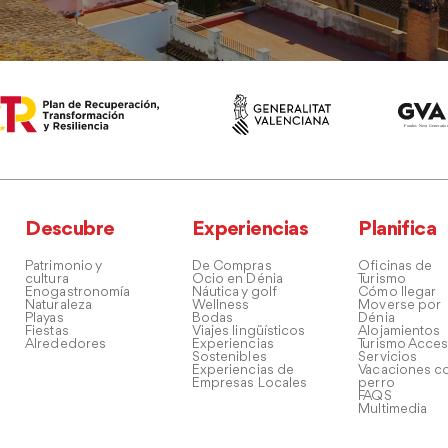
Descubre
Experiencias
Planifica
Patrimonio y
De Compras
Oficinas de
cultura
Ocio en Dénia
Turismo
Enogastronomía
Náutica y golf
Cómo llegar
Naturaleza
Wellness
Moverse por
Playas
Bodas
Dénia
Fiestas
Viajes lingüísticos
Alojamientos
Alrededores
Experiencias
Turismo Acces
Sostenibles
Servicios
Experiencias de
Vacaciones co
Empresas Locales
perro
FAQS
Multimedia