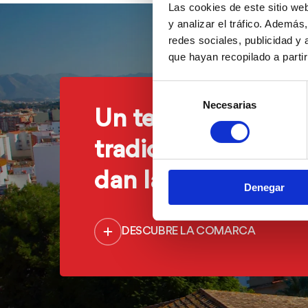
Las cookies de este sitio we
y analizar el tráfico. Ademá
redes sociales, publicidad y
que hayan recopilado a parti
Selección
Necesarias
de
Un territorio donde
consentimiento
tradición y modern
dan la mano
Denegar
DESCUBRE LA COMARCA