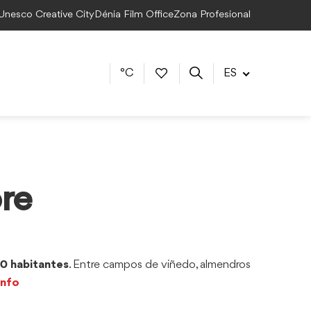
 Unesco Creative City
Dénia Film Office
Zona Profesional
°C
ES
re
0 habitantes
. Entre campos de viñedo, almendros
info