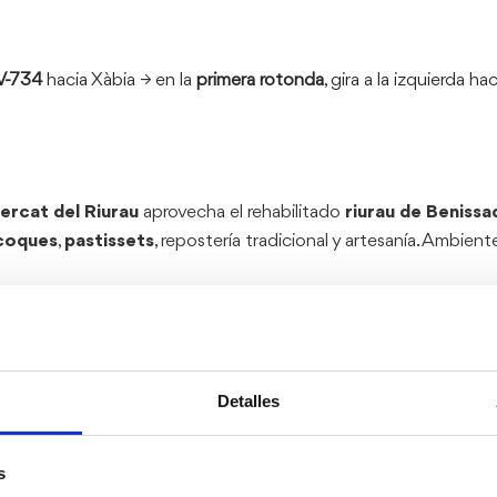
V-734
hacia Xàbia → en la
primera rotonda
, gira a la izquierda ha
ercat del Riurau
aprovecha el rehabilitado
riurau de Benissa
coques
,
pastissets
, repostería tradicional y artesanía. Ambien
ada mes)
Detalles
 primer domingo de cada mes, la
Fira de Brocanters
, feria de co
s