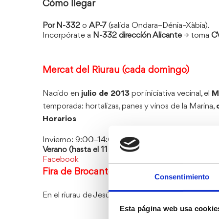
Cómo llegar
Por N-332
o
AP-7
(salida Ondara–Dénia–Xàbia).
Incorpórate a
N-332 dirección Alicante
→ toma
C
Mercat del Riurau (cada domingo)
Nacido en
julio de 2013
por iniciativa vecinal, el
M
temporada: hortalizas, panes y vinos de la Marina,
Horarios
Invierno: 9:00–14:00
Verano (hasta el 11 de septiembre):
18:00–23:00
Facebook
Fira de Brocanters (primer domingo de c
Consentimiento
En el riurau de Jesús Pobre también tiene lugar el
Esta página web usa cookie