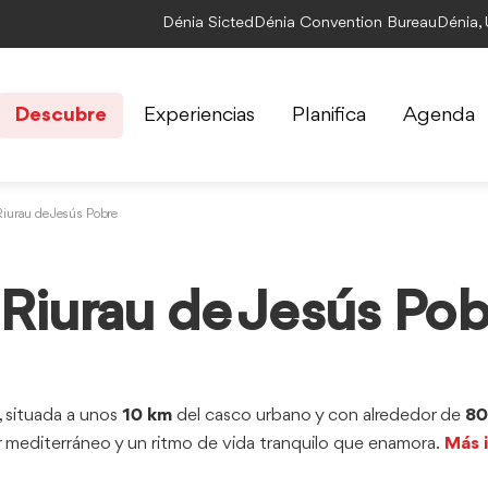
Dénia Sicted
Dénia Convention Bureau
Dénia,
Descubre
Experiencias
Planifica
Agenda
Riurau de Jesús Pobre
Riurau de Jesús Pob
, situada a unos
10 km
del casco urbano y con alrededor de
80
ior mediterráneo y un ritmo de vida tranquilo que enamora.
Más 