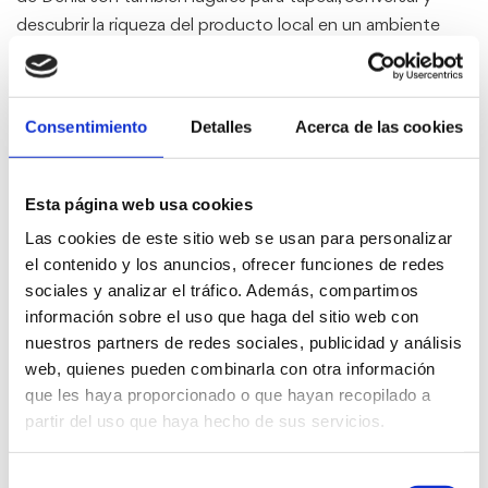
descubrir la riqueza del producto local en un ambiente
cercano y acogedor.
Y para acompañar la buena mesa, nada mejor que explorar
las bodegas de la Marina Alta, donde se elaboran vinos
Consentimiento
Detalles
Acerca de las cookies
que reflejan el carácter mediterráneo del territorio. Desde
blancos frescos y afrutados hasta tintos con personalidad,
el vino también forma parte del paisaje y del alma de
Esta página web usa cookies
Dénia.
Las cookies de este sitio web se usan para personalizar
el contenido y los anuncios, ofrecer funciones de redes
sociales y analizar el tráfico. Además, compartimos
información sobre el uso que haga del sitio web con
nuestros partners de redes sociales, publicidad y análisis
web, quienes pueden combinarla con otra información
que les haya proporcionado o que hayan recopilado a
partir del uso que haya hecho de sus servicios.
Selección