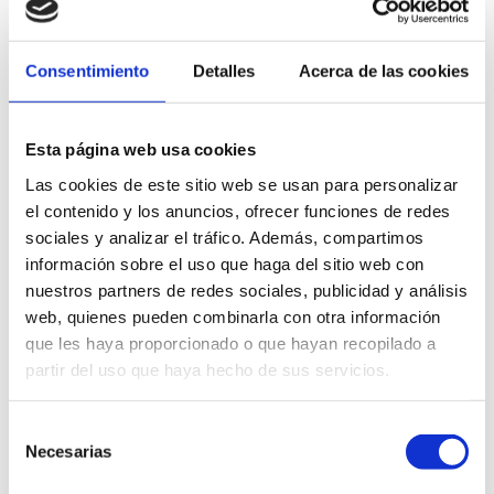
Núcleo urbano
Consentimiento
Detalles
Acerca de las cookies
Fuera del núcleo urbano
Esta página web usa cookies
Las cookies de este sitio web se usan para personalizar
el contenido y los anuncios, ofrecer funciones de redes
sociales y analizar el tráfico. Además, compartimos
Empresas de alquiler de bicicletas
información sobre el uso que haga del sitio web con
nuestros partners de redes sociales, publicidad y análisis
web, quienes pueden combinarla con otra información
que les haya proporcionado o que hayan recopilado a
partir del uso que haya hecho de sus servicios.
Selección
Necesarias
de
consentimiento