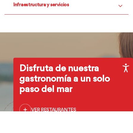
Infraestructura y servicios
Disfruta de nuestra
gastronomía a un solo
paso del mar
VER RESTAURANTES