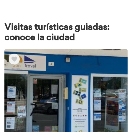
Visitas turísticas guiadas:
conoce la ciudad
Ver
elementos
de
Visitas
turísticas
guiadas:
conoce
la
ciudad