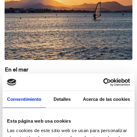
comparte.
Leer
En el mar
más
sobre
En
el
Consentimiento
Detalles
Acerca de las cookies
mar
Esta página web usa cookies
Las cookies de este sitio web se usan para personalizar