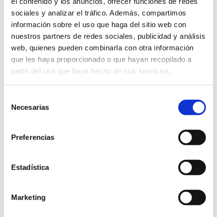
el contenido y los anuncios, ofrecer funciones de redes
sociales y analizar el tráfico. Además, compartimos
información sobre el uso que haga del sitio web con
nuestros partners de redes sociales, publicidad y análisis
web, quienes pueden combinarla con otra información
que les haya proporcionado o que hayan recopilado a
partir del uso que haya hecho de sus servicios.
Selección
Leer
Necesarias
de
En tierra
más
consentimiento
sobre
Preferencias
En
tierra
Estadística
Experiencias
enogastronómicas: sabores
Marketing
que cuentan historias