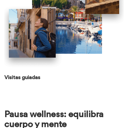
Leer
Visitas guiadas
más
sobre
Visitas
guiadas
Pausa wellness: equilibra
cuerpo y mente