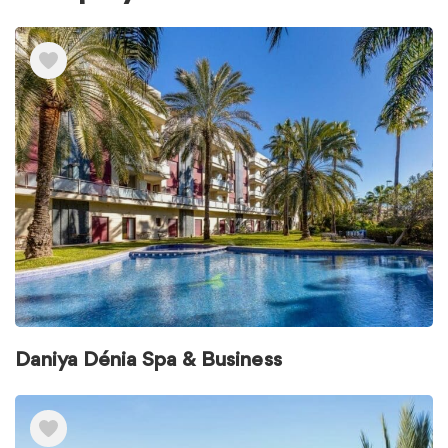
Ver
elementos
de
Pausa
wellness:
equilibra
cuerpo
y
mente
Daniya Dénia Spa & Business