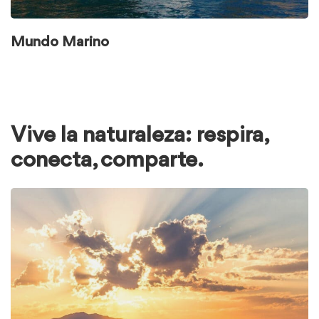
Mundo Marino
Vive la naturaleza: respira,
conecta, comparte.
Ver
elementos
de
Vive
la
naturaleza:
respira,
conecta,