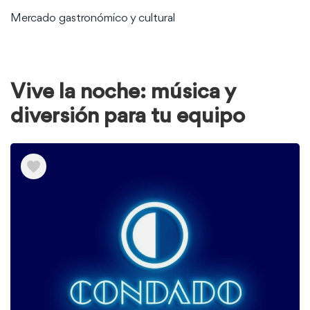
Mercado gastronómico y cultural
Vive la noche: música y
diversión para tu equipo
Ver
elementos
de
Vive
la
noche:
música
y
diversión
para