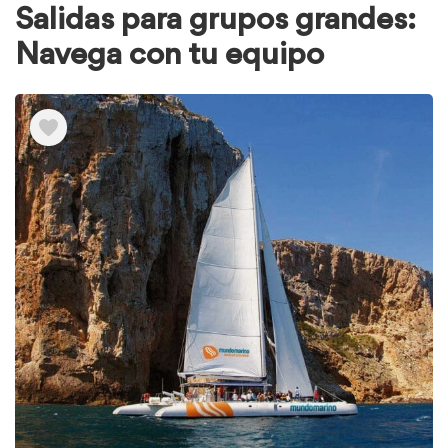
Salidas para grupos grandes:
Navega con tu equipo
Ver
elementos
de
Salidas
para
grupos
grandes:
Navega
con
tu
equipo