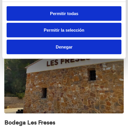
Ver
Permitir todas
elementos
de
Experiencias
Permitir la selección
enogastronómicas:
sabores
Denegar
que
cuentan
historias
Bodega Les Freses