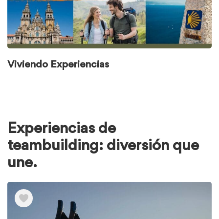
Viviendo Experiencias
Experiencias de
teambuilding: diversión que
une.
Ver
elementos
de