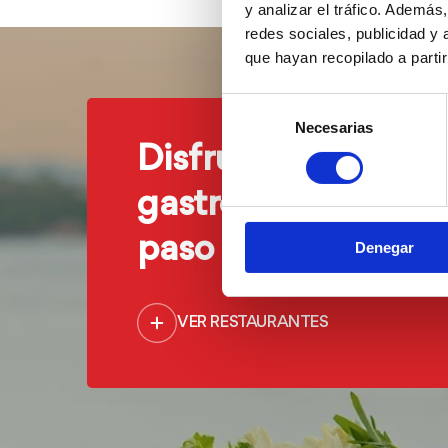
y analizar el tráfico. Ademá
redes sociales, publicidad y
que hayan recopilado a parti
Selección
Necesarias
de
Disfruta de nuestr
consentimiento
gastronomía a un s
paso del mar
Denegar
VER RESTAURANTES