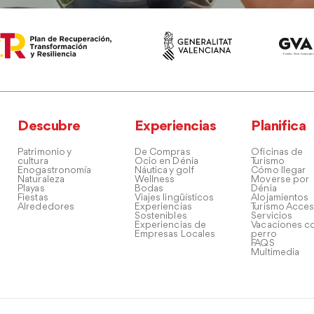
Descubre
Experiencias
Planifica
Patrimonio y
De Compras
Oficinas de
cultura
Ocio en Dénia
Turismo
Enogastronomía
Náutica y golf
Cómo llegar
Naturaleza
Wellness
Moverse por
Playas
Bodas
Dénia
Fiestas
Viajes lingüísticos
Alojamientos
Alrededores
Experiencias
Turismo Acces
Sostenibles
Servicios
Experiencias de
Vacaciones co
Empresas Locales
perro
FAQS
Multimedia