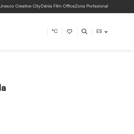
 Unesco Creative City
Dénia Film Office
Zona Profesional
°C
ES
da