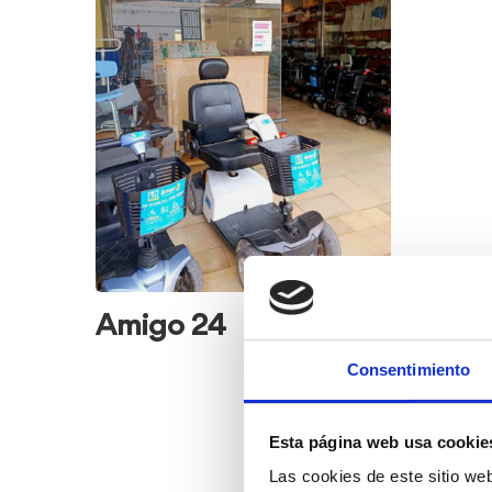
vehículos
para
personas
con
movilidad
reducida
Amigo 24
Consentimiento
Esta página web usa cookie
Las cookies de este sitio we