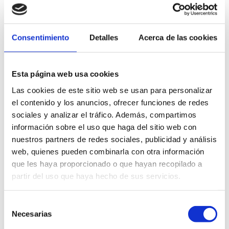
Consentimiento
Detalles
Acerca de las cookies
Esta página web usa cookies
Las cookies de este sitio web se usan para personalizar
el contenido y los anuncios, ofrecer funciones de redes
sociales y analizar el tráfico. Además, compartimos
Actividades y deportes en
información sobre el uso que haga del sitio web con
mar
nuestros partners de redes sociales, publicidad y análisis
web, quienes pueden combinarla con otra información
El Mediterráneo es el gran escenario de Dénia. Sus vientos son
que les haya proporcionado o que hayan recopilado a
idóneos para practicar deportes de vela. La belleza de sus
partir del uso que haya hecho de sus servicios.
fondos marinos bien merece una inmersión y su cercanía a las
Islas Baleares la convierten en destino elegido para el chárter
Selección
náutico. Adentrarse en la reserva en kayak, con los imponentes
Necesarias
de
acantilados de fondo o disfrutar de una puesta de sol desde el
consentimiento