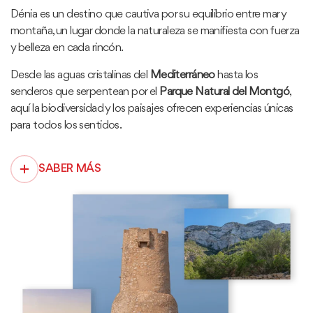
Dénia es un destino que cautiva por su equilibrio entre mar y
montaña, un lugar donde la naturaleza se manifiesta con fuerza
y belleza en cada rincón.
Desde las aguas cristalinas del
Mediterráneo
hasta los
senderos que serpentean por el
Parque Natural del Montgó
,
aquí la biodiversidad y los paisajes ofrecen experiencias únicas
para todos los sentidos.
SABER MÁS