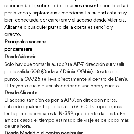
recomendable, sobre todo si quieres moverte con libertad
por la zona y explorar sus alrededores. La ciudad está muy
bien conectada por carretera y el acceso desde Valencia,
Alicante o cualquier punto de la costa es sencillo y
directo.
Principales accesos
por carretera
Desde Valencia
Solo hay que tomar la autopista
AP-7
dirección sur y salir
por la
salida 608 (Ondara / Dénia / Xàbia)
. Desde ese
punto, la
CV-725
te lleva directamente al centro de Dénia.
El trayecto suele durar alrededor de una hora y cuarto.
Desde Alicante
El acceso también es por la
AP-7
, en dirección norte,
saliendo igualmente por la salida 608. Otra opción, más
lenta pero escénica, es la
N-332
, que bordea la costa. En
ambos casos, el tiempo estimado de viaje es de poco más
de una hora.
Desde Madrid o el centro peninsular