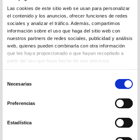
ALSA
ofrece conexiones entre Dénia y las
Las cookies de este sitio web se usan para personalizar
principales ciudades españolas.
el contenido y los anuncios, ofrecer funciones de redes
sociales y analizar el tráfico. Además, compartimos
Autocares Carrió
ofrece conexiones entre Dénia
información sobre el uso que haga del sitio web con
y municipios de la comarca Marina Alta. También
nuestros partners de redes sociales, publicidad y análisis
enlaza con el Centro Comercial Portal de la Marina.
web, quienes pueden combinarla con otra información
Autobuses Esteve
conecta Dénia con La Vall de
que les haya proporcionado o que hayan recopilado a
Laguar, Pedreguer y Benidoleig
partir del uso que haya hecho de sus servicios.
Dénia cuenta con buenas conexiones de autobús tanto
desde
Valencia
como desde
Alicante
. La compañía
ALSA
Selección
Necesarias
opera rutas regulares desde ambas ciudades, con varios
de
servicios diarios y una duración aproximada de entre 1 h
consentimiento
30 min y 2 horas, según el punto de partida.
Preferencias
También hay autobuses desde otras localidades cercanas
como Jávea, Calp o Gandía, así como líneas urbanas que
conectan el centro de Dénia con zonas de playa como
Estadística
Les Marines
o
Les Rotes
.
La
estación de autobuses de Dénia
ubicada en C/Mestre