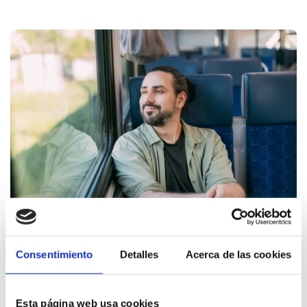
En autobús
Consentimiento
Detalles
Acerca de las cookies
La estación de autobuses de Dénia está situada en
C/Mestre José Monjo Ferrer
Esta página web usa cookies