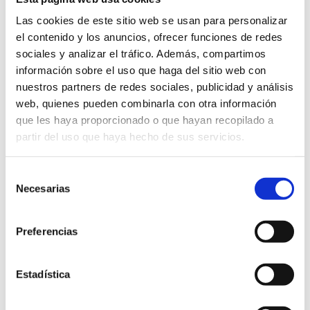
Más allá de su diversidad, las cocas se han convertido en
Las cookies de este sitio web se usan para personalizar
un verdadero símbolo de identidad. Son recetas que se
el contenido y los anuncios, ofrecer funciones de redes
transmiten de generación en generación, manteniendo
sociales y analizar el tráfico. Además, compartimos
viva la tradición y al mismo tiempo inspirando nuevas
información sobre el uso que haga del sitio web con
versiones que combinan creatividad con respeto a la
nuestros partners de redes sociales, publicidad y análisis
esencia original. Cada coca es, en sí misma, una muestra
web, quienes pueden combinarla con otra información
del vínculo entre la tierra, el mar y la cultura local.
que les haya proporcionado o que hayan recopilado a
partir del uso que haya hecho de sus servicios.
Hoy en día, las cocas tradicionales se pueden encontrar
tanto en hornos y panaderías locales como en gran
Selección
diversidad de restaurantes de cocina autóctona. Esto
Necesarias
de
permite al visitante disfrutar de un producto que va más
consentimiento
allá de lo gastronómico: cada coca es una ventana a la
Preferencias
historia y a las costumbres de Dénia, un bocado que
conecta al viajero con la vida cotidiana y el patrimonio
Estadística
culinario de la ciudad.