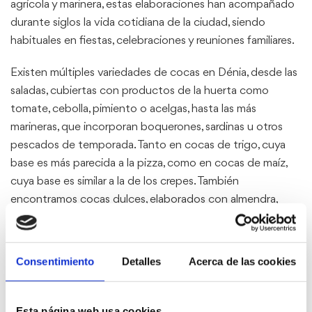
agrícola y marinera, estas elaboraciones han acompañado
durante siglos la vida cotidiana de la ciudad, siendo
habituales en fiestas, celebraciones y reuniones familiares.
Existen múltiples variedades de cocas en Dénia, desde las
saladas, cubiertas con productos de la huerta como
tomate, cebolla, pimiento o acelgas, hasta las más
marineras, que incorporan boquerones, sardinas u otros
pescados de temporada. Tanto en cocas de trigo, cuya
base es más parecida a la pizza, como en cocas de maíz,
cuya base es similar a la de los crepes. También
encontramos cocas dulces, elaborados con almendra,
calabaza o frutas, que ponen en valor los productos
locales y ofrecen un contraste perfecto de sabores.
Destacan las cocas que son similares a bizcochos como la
Consentimiento
Detalles
Acerca de las cookies
coca maría, la coca de almendra, la coca de calabaza y
chocolate, etc.
Esta página web usa cookies