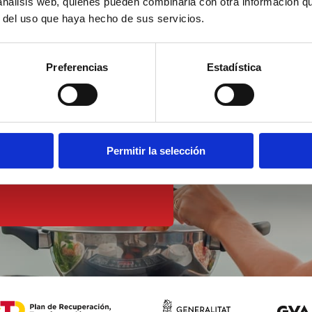
 análisis web, quienes pueden combinarla con otra información q
r del uso que haya hecho de sus servicios.
a
Preferencias
Estadística
olo
Permitir la selección