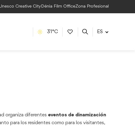
 Unesco Creative City
Dénia Film Office
Zona Profesional
31°C
ES
dad organiza diferentes
eventos de dinamización
anto para los residentes como para los visitantes,