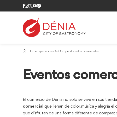
Home
Experiencias
De Compras
Eventos comerciales
Información
Eventos comerc
sobre
El comercio de Dénia no solo se vive en sus tiendas
comercial
que llenan de color, música y alegría el
que disfrutan de una forma diferente de comprar, p