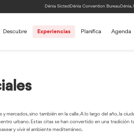
Dénia Sicted
Dénia Convention Bureau
Dénia,
Descubre
Experiencias
Planifica
Agenda
iales
 y mercados, sino también en la calle. A lo largo del año, la ciu
 centro urbano. Estas citas se han convertido en una tradición t
asear y vivir el ambiente mediterráneo.