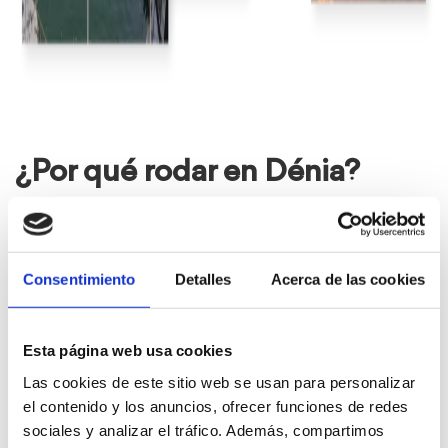
¿Por qué rodar en Dénia?
Variedad de localizaciones:
más de 20 km de costa con
playas y calas, el Parque Natural del Montgó, un puerto
histórico, barrios tradicionales y un castillo con vistas
Consentimiento
Detalles
Acerca de las cookies
únicas.
Luz mediterránea:
ideal para rodajes exteriores.
Accesibilidad:
buena conexión por carretera, ferry y
aeropuertos cercanos (Alicant y Valencia).
Esta página web usa cookies
Ambiente versátil:
escenarios urbanos, marítimos, rurales y
naturales en un mismo destino.
Las cookies de este sitio web se usan para personalizar
Riqueza histórico-patrimonial:
historia marcada por su
el contenido y los anuncios, ofrecer funciones de redes
situación estratégica en el Mediterráneo. Personajes
sociales y analizar el tráfico. Además, compartimos
como el Tenor Cortis, el Duque de Lerma y Miguel de