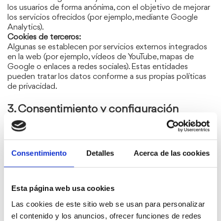
los usuarios de forma anónima, con el objetivo de mejorar
los servicios ofrecidos (por ejemplo, mediante Google
Analytics).
Cookies de terceros:
Algunas se establecen por servicios externos integrados
en la web (por ejemplo, vídeos de YouTube, mapas de
Google o enlaces a redes sociales). Estas entidades
pueden tratar los datos conforme a sus propias políticas
de privacidad.
3. Consentimiento y configuración
Cuando el usuario accede por primera vez al sitio web, se
muestra un banner informativo que permite aceptar,
Consentimiento
Detalles
Acerca de las cookies
rechazar o configurar las cookies según sus preferencias.
El consentimiento se puede retirar en cualquier momento
accediendo de nuevo al Centro de preferencias de
Esta página web usa cookies
cookies, disponible en la parte inferior del sitio web.
Las cookies de este sitio web se usan para personalizar
el contenido y los anuncios, ofrecer funciones de redes