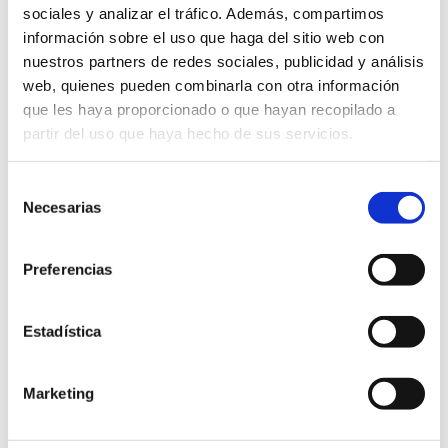
sociales y analizar el tráfico. Además, compartimos
4. Cómo eliminar o bloquear las cookies
información sobre el uso que haga del sitio web con
nuestros partners de redes sociales, publicidad y análisis
El usuario puede permitir, bloquear o eliminar las cookies
web, quienes pueden combinarla con otra información
instaladas en su dispositivo configurando las opciones del
que les haya proporcionado o que hayan recopilado a
navegador. A continuación, se facilitan enlaces con
partir del uso que haya hecho de sus servicios.
información sobre cómo hacerlo en los principales
navegadores:
Selección
Necesarias
de
Google Chrome
consentimiento
Mozilla Firefox
Microsoft Edge
Preferencias
Safari
5. Actualización de la política de cookies
Estadística
El Ayuntamiento de Dénia podrá actualizar la presente
Marketing
política de cookies en cualquier momento. Las
modificaciones se publicarán en esta misma página y