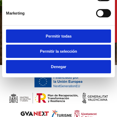
más de 2000 años de
historia
Marketing
DESCUBRE PATRIMONIO Y CULTURA
Permitir todas
Permitir la selección
Denegar