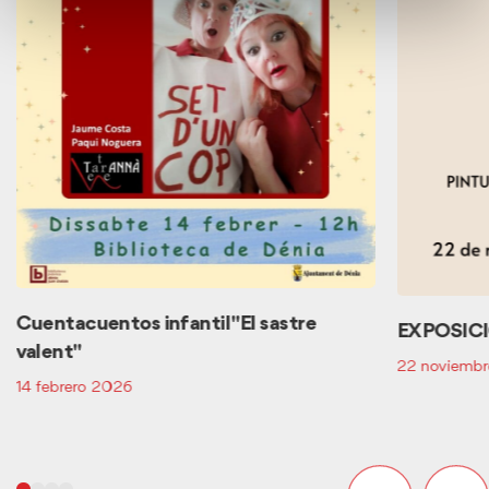
Cuentacuentos infantil "El sastre
EXPOSIC
valent"
22 noviemb
14 febrero 2026