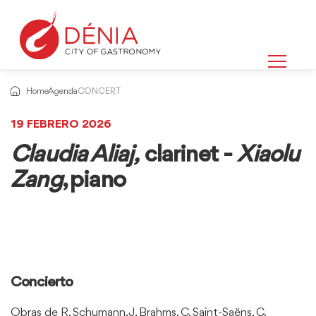
Home
Agenda
CONCERT
19 FEBRERO 2026
Claudia Aliaj,
clarinet -
Xiaolu
Zang
, piano
Concierto
Obras de R, Schumann, J. Brahms, C. Saint-Saëns, C.