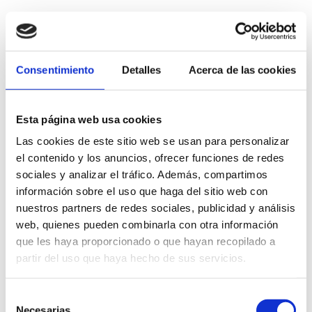
Consentimiento
Detalles
Acerca de las cookies
Esta página web usa cookies
C/ Calderón, 4
Las cookies de este sitio web se usan para personalizar
Teatro Auditorio
el contenido y los anuncios, ofrecer funciones de redes
966426165
sociales y analizar el tráfico. Además, compartimos
información sobre el uso que haga del sitio web con
cultura@ayto-denia.es
nuestros partners de redes sociales, publicidad y análisis
web, quienes pueden combinarla con otra información
15 €
que les haya proporcionado o que hayan recopilado a
19.30 h
partir del uso que haya hecho de sus servicios.
Selección
Necesarias