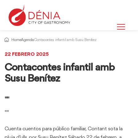
Home
Agenda
Contacontes infantil amb Susu Benítez
22 FEBRERO 2025
Contacontes infantil amb
Susu Benítez
""
""
Cuenta cuentos para público familiar, Contant sota la
pluja d’ulls, por Susu Benítez.Sábado 22 de febrero, a