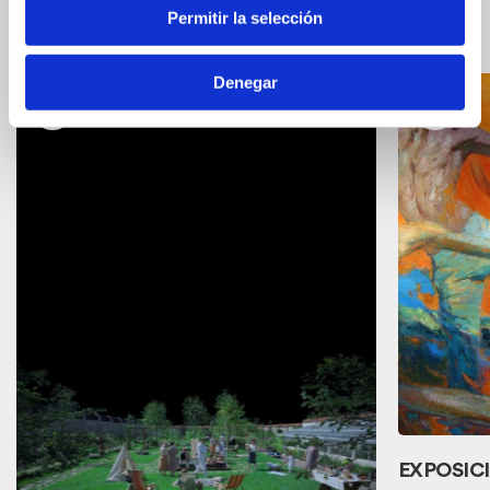
Eventos relacionados
Ver
Permitir la selección
los
Eventos
relacionados
Denegar
EXPOSICI