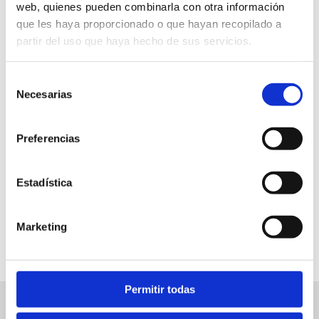
web, quienes pueden combinarla con otra información
que les haya proporcionado o que hayan recopilado a
partir del uso que haya hecho de sus servicios.
Biblioteca
Selección
Necesarias
de
Gratis
consentimiento
12 h
Preferencias
Estadística
FAVORITOS
Marketing
Permitir todas