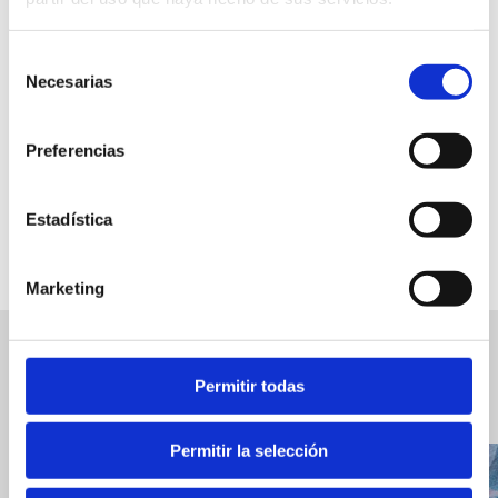
Gratis
Selección
12 h
Necesarias
de
consentimiento
Preferencias
FAVORITOS
Estadística
Marketing
Eventos relacionados
Ver
Permitir todas
los
Eventos
Permitir la selección
relacionados