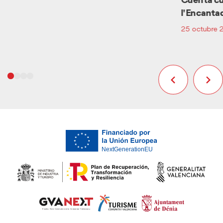
Cuenta cue
l'Encanta
25 octubre 