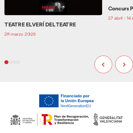
Concurs P
27 abril - 1
TEATRE EL VERÍ DEL TEATRE
28 marzo 2026