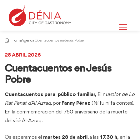
Home
Agenda
Cuentacuentos en Jesús Pobre
28 ABRIL 2026
Cuentacuentos en Jesús
Pobre
Cuentacuentos para público familiar,
El n
uvolot de Lo
Rat Penat d’Al Azraq
, por
Fanny Pérez
(Ni fu ni fa contes).
En la commemoración del 750 aniversario de la muerte
del visir Al-Azraq.
Os esperamos el
martes 28 de abril,
a las
17.30 h,
en la