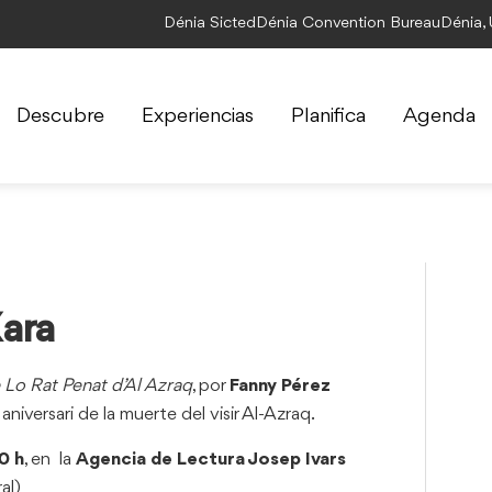
Dénia Sicted
Dénia Convention Bureau
Dénia,
Descubre
Experiencias
Planifica
Agenda
ara
 Lo Rat Penat d’Al Azraq
, por
Fanny Pérez
niversari de la muerte del visir Al-Azraq.
0 h
, en la
Agencia de Lectura Josep Ivars
al)