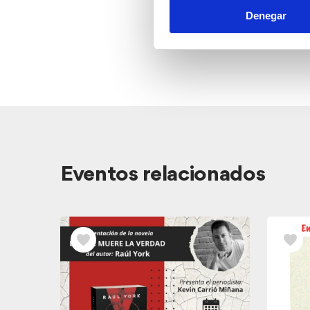
Denegar
Ver
Eventos relacionados
los
Eventos
relacionados