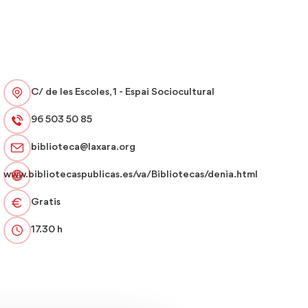
C/ de les Escoles, 1 - Espai Sociocultural
96 503 50 85
biblioteca@laxara.org
www.bibliotecaspublicas.es/va/Bibliotecas/denia.html
Gratis
17.30 h