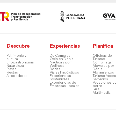
Descubre
Experiencias
Planifica
Patrimonio y
De Compras
Oficinas de
cultura
Ocio en Dénia
Turismo
Enogastronomía
Náutica y golf
Cómo llegar
Naturaleza
Wellness
Moverse por
Playas
Bodas
Dénia
Fiestas
Viajes lingüísticos
Alojamientos
Alrededores
Experiencias
Turismo Acces
Sostenibles
Servicios
Experiencias de
Vacaciones co
Empresas Locales
perro
FAQS
Multimedia