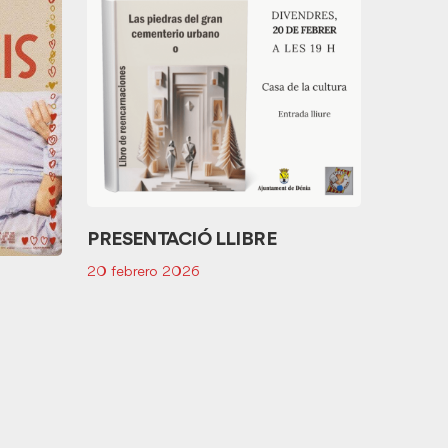
CTO P
JECV -
25 ener
PRESENTACIÓ LLIBRE
20 febrero 2026