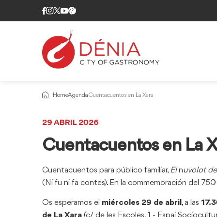
Home
Agenda
Cuentacuentos en La Xara
29 ABRIL 2026
Cuentacuentos en La X
Cuentacuentos para público familiar,
El
n
uvolot de
(Ni fu ni fa contes). En la commemoración del 750 a
Os esperamos el
miércoles 29 de abril
, a las
17.3
de La Xara
(c/ de les Escoles, 1 - Espai Sociocultur