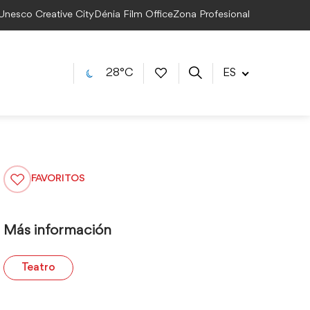
 Unesco Creative City
Dénia Film Office
Zona Profesional
28°C
ES
FAVORITOS
Más información
Teatro