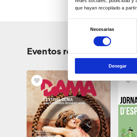
redes sociales, publicidad y
que hayan recopilado a parti
Selección
Necesarias
de
consentimiento
Ver
Eventos relacionados
los
Eventos
Denegar
relacionados
CA AL