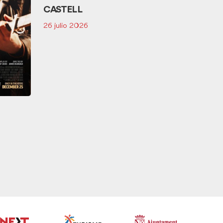
CASTELL
26 julio 2026
DAMA
16 mayo