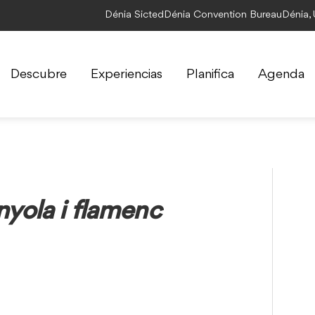
Dénia Sicted
Dénia Convention Bureau
Dénia,
Descubre
Experiencias
Planifica
Agenda
ola i flamenc