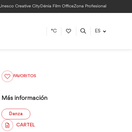
 Unesco Creative City
Dénia Film Office
Zona Profesional
°C
ES
FAVORITOS
Más información
Danza
CARTEL