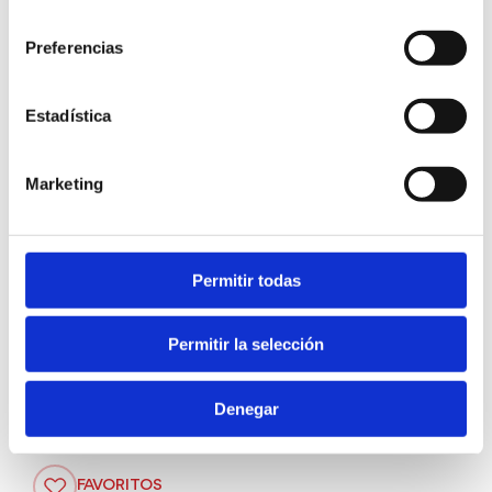
consentimiento
Preferencias
Estadística
Marketing
Permitir todas
Museu Arqueològic - c/ Cavallers, 3
Permitir la selección
Gratis
Denegar
FAVORITOS