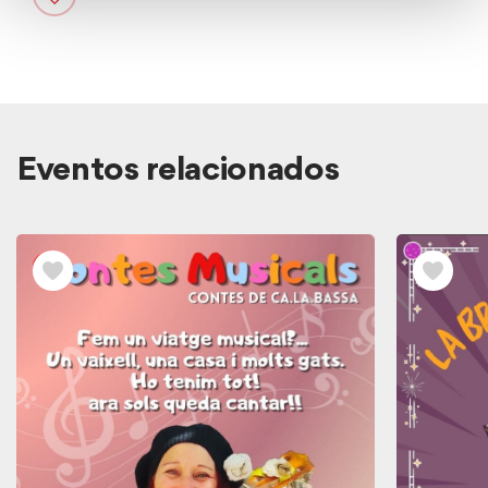
Eventos relacionados
Ver
los
Eventos
relacionados