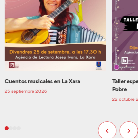
Cuentos musicales en La Xara
Taller esp
Pobre
25 septiembre 2026
22 octubre 