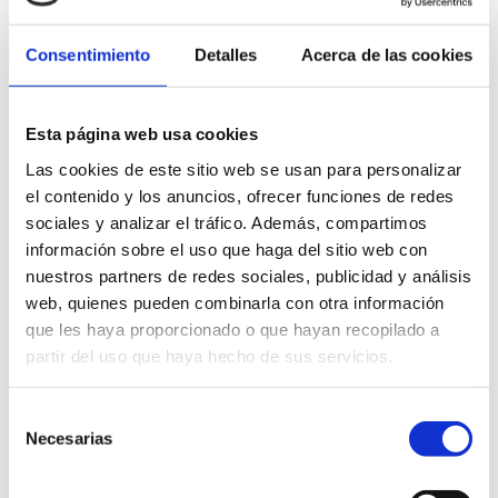
Consentimiento
Detalles
Acerca de las cookies
Esta página web usa cookies
Las cookies de este sitio web se usan para personalizar
Casa de cultura - Espai Castejón
el contenido y los anuncios, ofrecer funciones de redes
Entrada libre
sociales y analizar el tráfico. Además, compartimos
información sobre el uso que haga del sitio web con
De lunes a viernes de 11 a 14 y de 17 a 21 h.
nuestros partners de redes sociales, publicidad y análisis
Sábados de junio de 10 a 13:30h. En agosto
web, quienes pueden combinarla con otra información
cerrado por las tardes.
que les haya proporcionado o que hayan recopilado a
partir del uso que haya hecho de sus servicios.
Selección
FAVORITOS
Necesarias
de
consentimiento