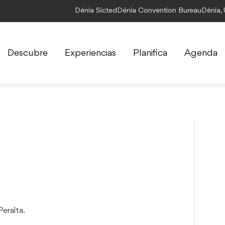
Dénia Sicted
Dénia Convention Bureau
Dénia,
Descubre
Experiencias
Planifica
Agenda
eralta.