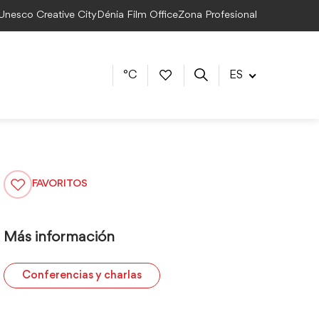
 Unesco Creative City
Dénia Film Office
Zona Profesional
°C
ES
FAVORITOS
Más información
Conferencias y charlas