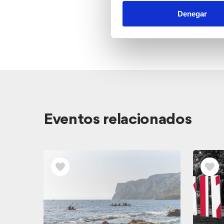
Denegar
Ver
Eventos relacionados
los
Eventos
relacionados