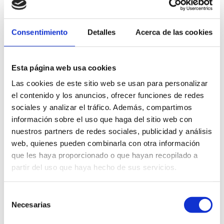
Consentimiento
Detalles
Acerca de las cookies
Parc de les Bassetes
Esta página web usa cookies
Las cookies de este sitio web se usan para personalizar
965783656
el contenido y los anuncios, ofrecer funciones de redes
cultura@ayto-denia.es
sociales y analizar el tráfico. Además, compartimos
información sobre el uso que haga del sitio web con
Entrada libre
nuestros partners de redes sociales, publicidad y análisis
web, quienes pueden combinarla con otra información
22.30 h
que les haya proporcionado o que hayan recopilado a
partir del uso que haya hecho de sus servicios.
Selección
FAVORITOS
Necesarias
de
consentimiento