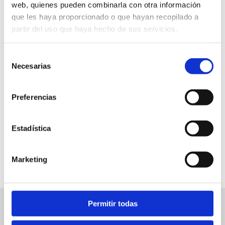
web, quienes pueden combinarla con otra información
que les haya proporcionado o que hayan recopilado a
partir del uso que haya hecho de sus servicios.
Teatro Auditorio
Selección
20 €
Necesarias
de
consentimiento
19 h
Preferencias
Estadística
FAVORITOS
Marketing
Permitir todas
Eventos relacionados
Ver