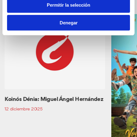
los
Permitir la selección
Eventos
relacionados
Denegar
Koinós Dénia: Miguel Ángel Hernández
12 diciembre 2025