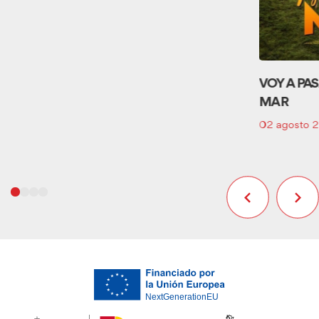
VOY A PA
MAR
02 agosto 