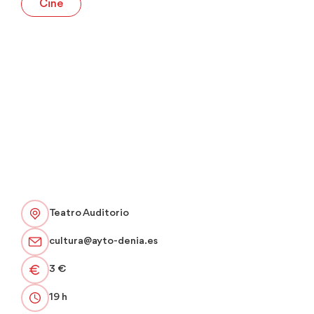
Cine
Teatro Auditorio
cultura@ayto-denia.es
3 €
19 h