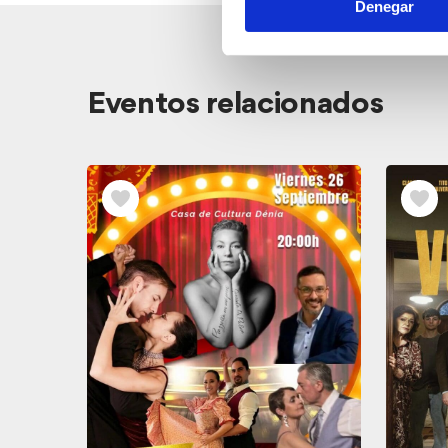
Denegar
Ver
Eventos relacionados
los
Eventos
relacionados