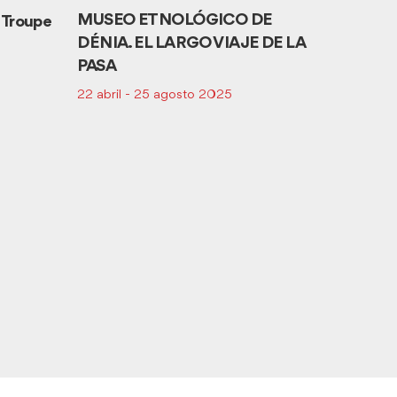
MUSEO ETNOLÓGICO DE
 Troupe
DÉNIA. EL LARGO VIAJE DE LA
PASA
22 abril - 25 agosto 2025
XXXII
Ver
INTER
más
FOLKL