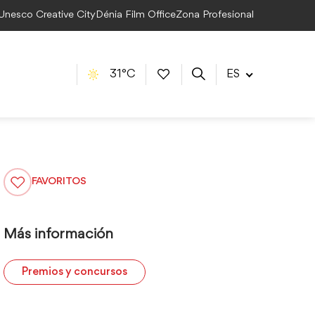
 Unesco Creative City
Dénia Film Office
Zona Profesional
31°C
ES
FAVORITOS
Más información
Premios y concursos