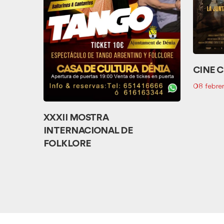
E
DE LA
CINE 
08 febre
XXXII MOSTRA
Ver
INTERNACIONAL DE
más
FOLKLORE