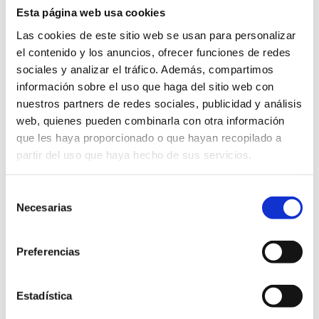
Esta página web usa cookies
Las cookies de este sitio web se usan para personalizar
Más información
el contenido y los anuncios, ofrecer funciones de redes
sociales y analizar el tráfico. Además, compartimos
información sobre el uso que haga del sitio web con
Danza
nuestros partners de redes sociales, publicidad y análisis
web, quienes pueden combinarla con otra información
que les haya proporcionado o que hayan recopilado a
partir del uso que haya hecho de sus servicios.
Selección
Necesarias
de
consentimiento
Preferencias
Estadística
Plaça del Consell