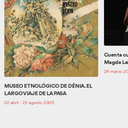
Cuenta cu
Magda La
28 marzo 2
MUSEO ETNOLÓGICO DE DÉNIA. EL
LARGO VIAJE DE LA PASA
22 abril - 25 agosto 2025