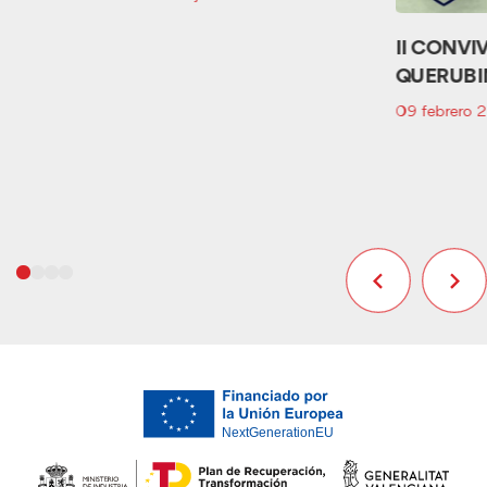
II CONVI
QUERUBI
09 febrero 