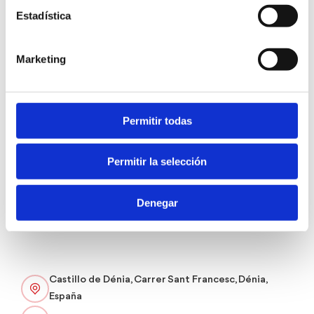
Más información
Estadística
Música
Marketing
CARTEL
Permitir todas
Permitir la selección
Denegar
Castillo de Dénia, Carrer Sant Francesc, Dénia,
España