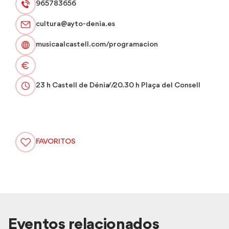
965783656
cultura@ayto-denia.es
musicaalcastell.com/programacion
23 h Castell de Dénia // 20.30 h Plaça del Consell
FAVORITOS
Eventos relacionados
Ver