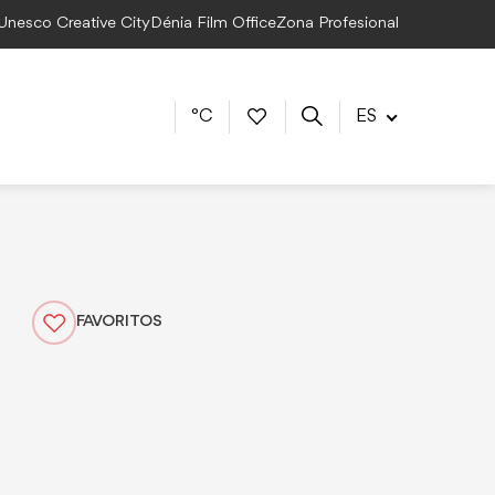
 Unesco Creative City
Dénia Film Office
Zona Profesional
°C
ES
FAVORITOS