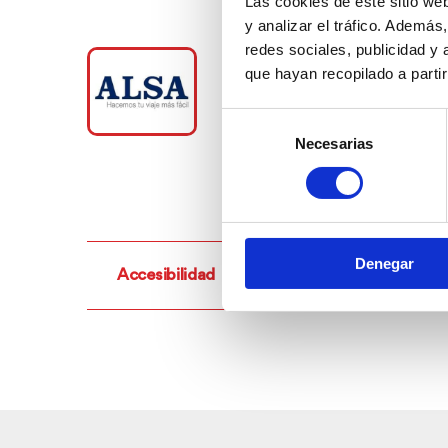
Las cookies de este sitio we
y analizar el tráfico. Ademá
redes sociales, publicidad y
que hayan recopilado a parti
Selección
Necesarias
de
consentimiento
Denegar
Accesibilidad