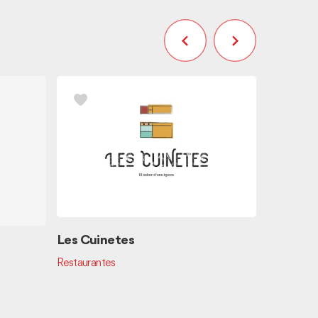
Les Cuinetes
Montgó (
Restaurantes
Sella Go
Cocina au