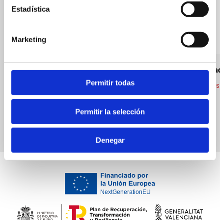
Estadística
Marketing
Nou CO BI by Rafa
Bon Boca
Permitir todas
Cocina autóctona
Restaurantes
Permitir la selección
Denegar