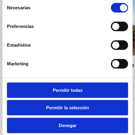
Selección
Necesarias
de
consentimiento
Preferencias
Estadística
Marketing
Les Rotes
Hoteles
Permitir todas
Permitir la selección
La Bodeguita
Denegar
Restaurantes