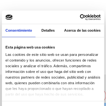
Marina de Dénia, Local C2
Consentimiento
Detalles
Acerca de las cookies
96 575 39 88
info@basta.es
Esta página web usa cookies
Web
Las cookies de este sitio web se usan para personalizar
el contenido y los anuncios, ofrecer funciones de redes
sociales y analizar el tráfico. Además, compartimos
información sobre el uso que haga del sitio web con
nuestros partners de redes sociales, publicidad y análisis
web, quienes pueden combinarla con otra información
Otros restaurantes cercanos
que les haya proporcionado o que hayan recopilado a
partir del uso que haya hecho de sus servicios.