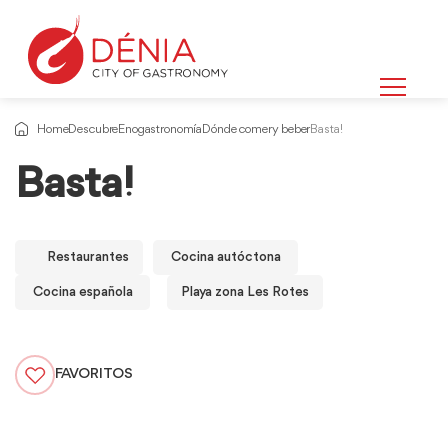
Home
Descubre
Enogastronomía
Dónde comer y beber
Basta!
Basta!
Restaurantes
Cocina autóctona
Cocina española
Playa zona Les Rotes
FAVORITOS