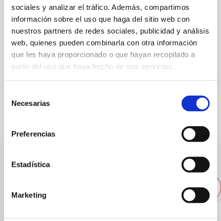
sociales y analizar el tráfico. Además, compartimos
Web
información sobre el uso que haga del sitio web con
nuestros partners de redes sociales, publicidad y análisis
web, quienes pueden combinarla con otra información
Especialidad:
Paellas
que les haya proporcionado o que hayan recopilado a
Capacidad:
50
partir del uso que haya hecho de sus servicios.
Selección
FAVORITOS
Necesarias
de
consentimiento
Preferencias
Estadística
Otros restaurantes cercanos
Marketing