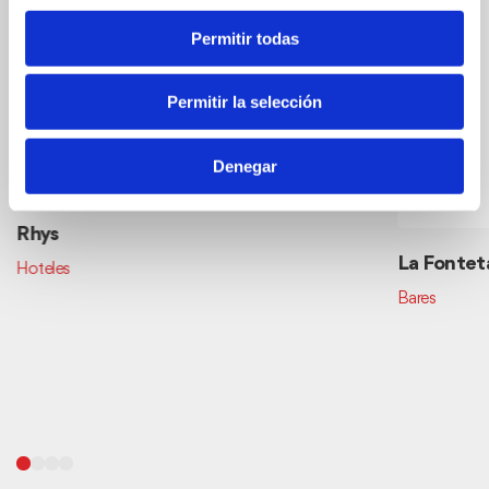
Permitir todas
Permitir la selección
Denegar
Rhys
La Fontet
Hoteles
Bares