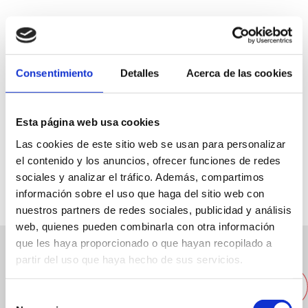
Consentimiento
Detalles
Acerca de las cookies
C/ San Jose, 8
96 642 30 06
Esta página web usa cookies
info@joaquincaselles.com
Las cookies de este sitio web se usan para personalizar
el contenido y los anuncios, ofrecer funciones de redes
Web
sociales y analizar el tráfico. Además, compartimos
información sobre el uso que haga del sitio web con
nuestros partners de redes sociales, publicidad y análisis
web, quienes pueden combinarla con otra información
que les haya proporcionado o que hayan recopilado a
partir del uso que haya hecho de sus servicios.
Otras empresas cercanas
Selección