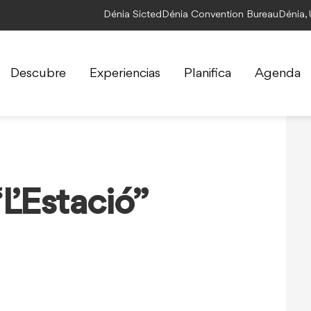
Dénia Sicted
Dénia Convention Bureau
Dénia,
Descubre
Experiencias
Planifica
Agenda
L’Estació”