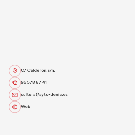
C/ Calderón, s/n.
96 578 87 41
cultura@ayto-denia.es
Web