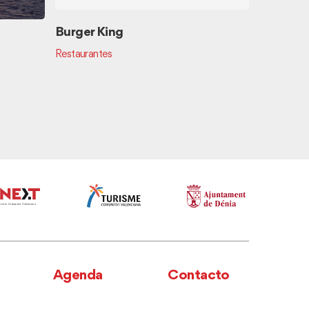
Burger King
Restaurantes
Restaur
Cocina au
Agenda
Contacto