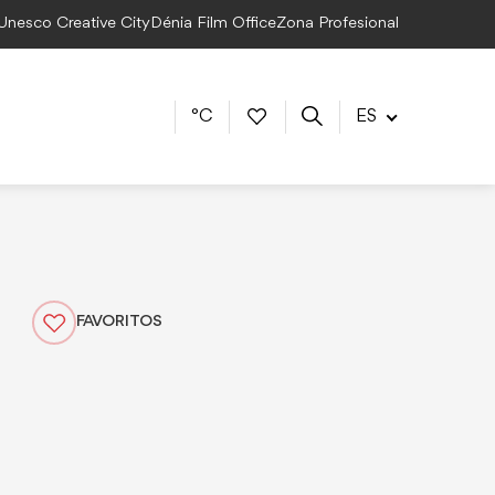
 Unesco Creative City
Dénia Film Office
Zona Profesional
°C
ES
FAVORITOS