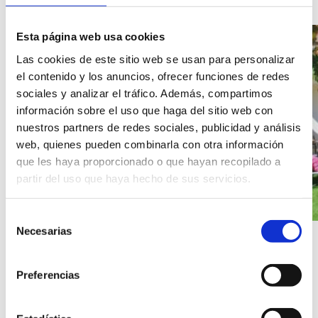
imágenes
del
Esta página web usa cookies
alojamiento
Habitat
Las cookies de este sitio web se usan para personalizar
Dénia.
el contenido y los anuncios, ofrecer funciones de redes
sociales y analizar el tráfico. Además, compartimos
información sobre el uso que haga del sitio web con
nuestros partners de redes sociales, publicidad y análisis
web, quienes pueden combinarla con otra información
que les haya proporcionado o que hayan recopilado a
partir del uso que haya hecho de sus servicios.
Selección
Necesarias
de
consentimiento
Preferencias