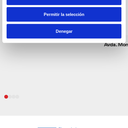
Permitir la selección
Denegar
Art Boutique H***Chamarel
Avda. Mo