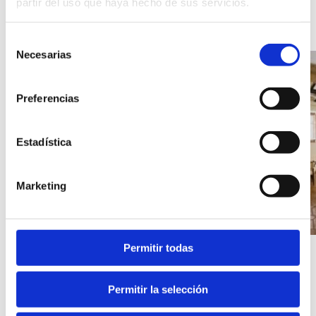
Galería
partir del uso que haya hecho de sus servicios.
de
imágenes
Selección
del
Necesarias
de
alojamiento
consentimiento
Habitat
Preferencias
Dénia.
Estadística
Marketing
Permitir todas
Permitir la selección