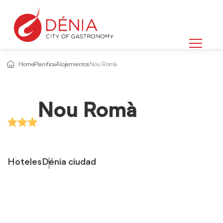
Home
Planifica
Alojamientos
Nou Romà
Nou Romà
Hoteles
Dénia ciudad