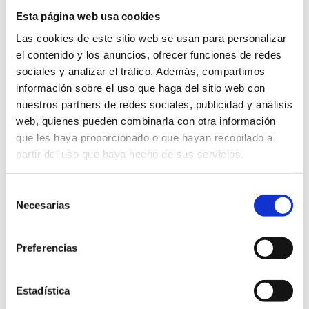
Servicios
:
Esta página web usa cookies
- Accesibilidad para personas con
Las cookies de este sitio web se usan para personalizar
discapacidad.
el contenido y los anuncios, ofrecer funciones de redes
sociales y analizar el tráfico. Además, compartimos
información sobre el uso que haga del sitio web con
-
Admite mascotas.
nuestros partners de redes sociales, publicidad y análisis
web, quienes pueden combinarla con otra información
- Restaurante.
que les haya proporcionado o que hayan recopilado a
partir del uso que haya hecho de sus servicios.
- Biblioteca.
Selección
- WIFI.
Necesarias
de
consentimiento
- Calefacción y aire acondicionado.
Preferencias
- Servicio de lavandería.
Estadística