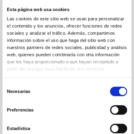
Esta página web usa cookies
Las cookies de este sitio web se usan para personalizar
el contenido y los anuncios, ofrecer funciones de redes
sociales y analizar el tráfico. Además, compartimos
C. Picardo, 12
información sobre el uso que haga del sitio web con
nuestros partners de redes sociales, publicidad y análisis
965 780 458
web, quienes pueden combinarla con otra información
info@hotellosangelesdenia.com
que les haya proporcionado o que hayan recopilado a
partir del uso que haya hecho de sus servicios.
Web
Enlace Bancalet
Selección
Necesarias
de
consentimiento
Especialidad:
Arroces y pescados
Preferencias
Capacidad:
100
Precio medio:
hasta 25 €
Estadística