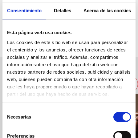
Consentimiento
Detalles
Acerca de las cookies
Puerto de Dénia
Esta página web usa cookies
Capacidad:
400
Las cookies de este sitio web se usan para personalizar
el contenido y los anuncios, ofrecer funciones de redes
sociales y analizar el tráfico. Además, compartimos
información sobre el uso que haga del sitio web con
nuestros partners de redes sociales, publicidad y análisis
Otras empresas cercanas
web, quienes pueden combinarla con otra información
que les haya proporcionado o que hayan recopilado a
partir del uso que haya hecho de sus servicios.
Selección
Necesarias
de
consentimiento
Preferencias