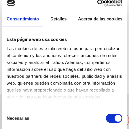
Consentimiento
Detalles
Acerca de las cookies
Urb. El Poblet, 148 Ctra. Las Marinas, Km 2
Esta página web usa cookies
965780588
Las cookies de este sitio web se usan para personalizar
el contenido y los anuncios, ofrecer funciones de redes
serviden@deniaplaya.com
sociales y analizar el tráfico. Además, compartimos
Web
información sobre el uso que haga del sitio web con
nuestros partners de redes sociales, publicidad y análisis
web, quienes pueden combinarla con otra información
que les haya proporcionado o que hayan recopilado a
partir del uso que haya hecho de sus servicios.
Otras empresas cercanas
Selección
Necesarias
de
consentimiento