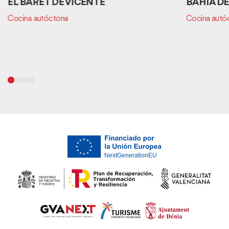
EL BARET DE VICENTE
BAHÍA DE 
Cocina autóctona
Cocina autó