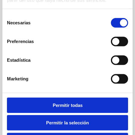
partir del uso que haya hecho de sus servicios.
Selección
Necesarias
de
consentimiento
Preferencias
Calle Barbacana 15
Estadística
34966423672
info@tlcdenia.es
Marketing
Web
Permitir todas
FAVORITOS
Permitir la selección