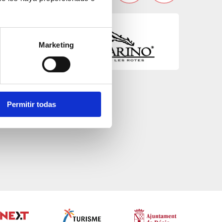
Marketing
El Marino-Port
Cocina autóctona
Permitir todas
Istanbul
Bares