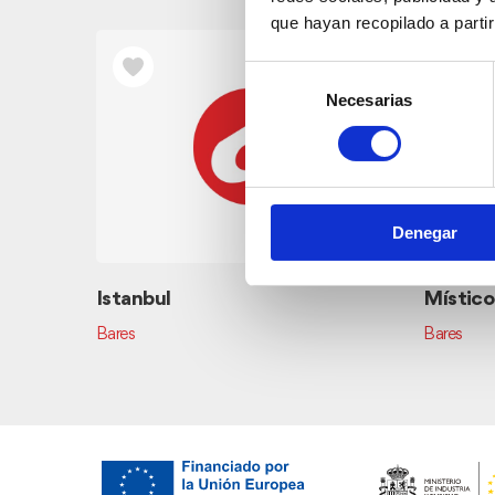
que hayan recopilado a parti
Selección
Necesarias
de
consentimiento
Denegar
Istanbul
Místico
Bares
Bares