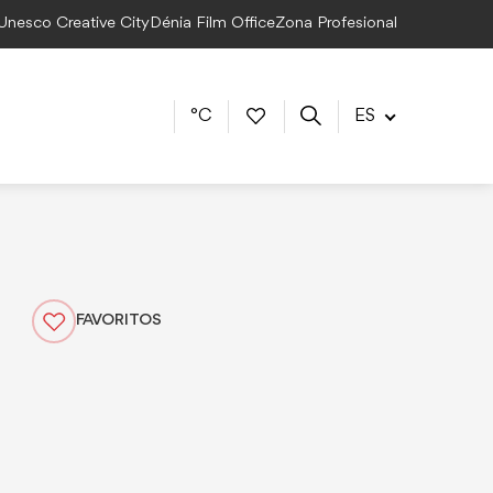
 Unesco Creative City
Dénia Film Office
Zona Profesional
°C
ES
FAVORITOS