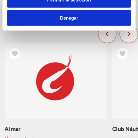
Denegar
Otras empresas cercanas
Al mar
Club Náut