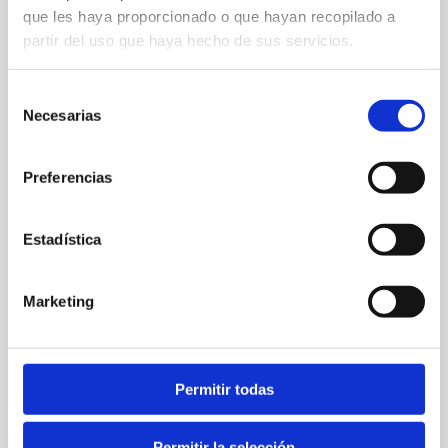
que les haya proporcionado o que hayan recopilado a
partir del uso que haya hecho de sus servicios.
Selección
Necesarias
de
Ctra. del Barranc del Monyo, 150
consentimiento
Preferencias
617 065 893
turismoactivomontgo@gmail.com
Estadística
Web
Marketing
FAVORITOS
Permitir todas
Permitir la selección