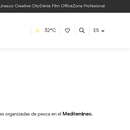
 Unesco Creative City
Dénia Film Office
Zona Profesional
32°C
ES
es organizadas de pesca en el
Mediterráneo
,