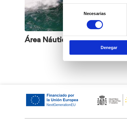
Selección
Necesarias
de
consentimiento
Área Náutica
Dénia S
Denegar