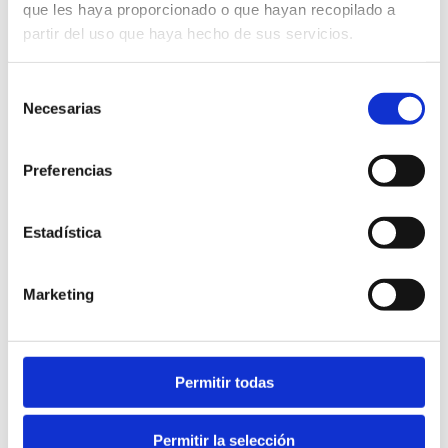
que les haya proporcionado o que hayan recopilado a
partir del uso que haya hecho de sus servicios.
Selección
Necesarias
de
consentimiento
Preferencias
OK Aventuras
Estadística
Marketing
Permitir todas
Permitir la selección