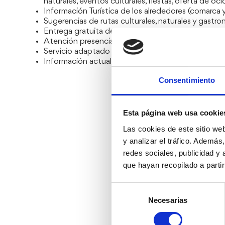
naturales, eventos culturales, fiestas, oferta de ocio
Información Turística de los alrededores (comarca
Sugerencias de rutas culturales, naturales y gastro
Entrega gratuita de planos, folletos y material info
Atención presencial, telefónica, por correo electró
Servicio adaptado a personas con movilidad reduc
Información actualizada en soporte digital o impre
Consentimiento
Esta página web usa cookie
Las cookies de este sitio we
y analizar el tráfico. Ademá
redes sociales, publicidad y
que hayan recopilado a parti
Selección
Necesarias
de
consentimiento