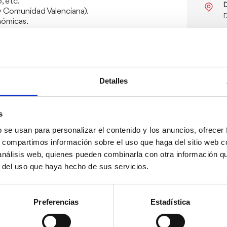
, etc.
D
 y Comunidad Valenciana).
D
nómicas.
rmativo turístico.
T
nico y redes sociales.
E
ida.
so.
I
F
Detalles
s
b se usan para personalizar el contenido y los anuncios, ofrecer
s, compartimos información sobre el uso que haga del sitio web 
 análisis web, quienes pueden combinarla con otra información q
r del uso que haya hecho de sus servicios.
Preferencias
Estadística