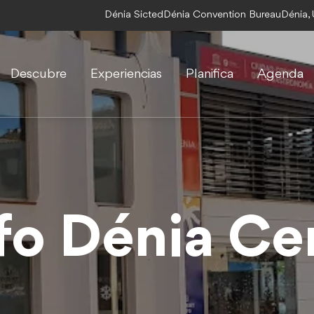
Dénia Sicted
Dénia Convention Bureau
Dénia,
Descubre
Experiencias
Planifica
Agenda
nfo Dénia Ce
nfo Dénia Ce
nfo Dénia Ce