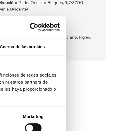
irección:
Pl. del Oculista Buigues, 9, 03700
énia (Alicante)
eléfono:
96 642 23 67
mail:
denia@touristinfo.net
diomas de atención:
Español, Valenciano, Inglés,
rancés y Alemán
Acerca de las cookies
 funciones de redes sociales
con nuestros partners de
ue les haya proporcionado o
Marketing