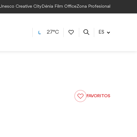
 Unesco Creative City
Dénia Film Office
Zona Profesional
27°C
ES
FAVORITOS