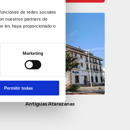
 funciones de redes sociales
con nuestros partners de
ue les haya proporcionado o
Marketing
Permitir todas
Riurau 
Antiguas Atarazanas