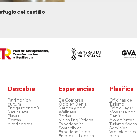
efugio del castillo
Descubre
Experiencias
Planifica
Patrimonio y
De Compras
Oficinas de
cultura
Ocio en Dénia
Turismo
Enogastronomía
Náutica y golf
Cómo llegar
Naturaleza
Wellness
Moverse por
Playas
Bodas
Dénia
Fiestas
Viajes lingüísticos
Alojamientos
Alrededores
Experiencias
Turismo Acces
Sostenibles
Servicios
Experiencias de
Vacaciones co
Empresas Locales
perro