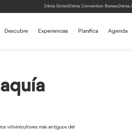
Dénia Sicted
Dénia Convention Bureau
Dénia,
Descubre
Experiencias
Planifica
Agenda
maquía
ros vitivinicultores más antiguos del