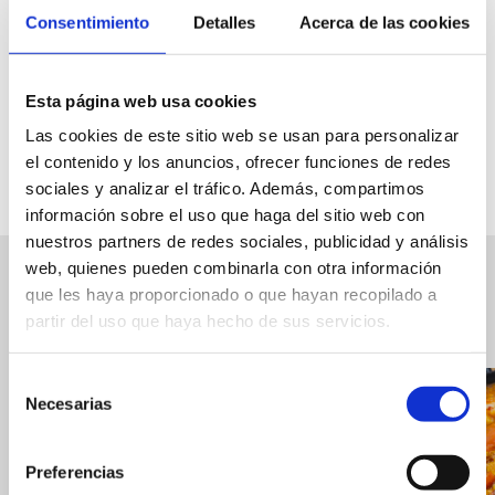
encuentro alrededor de la mesa. Con su sabor intenso y su
Consentimiento
Detalles
Acerca de las cookies
textura característica, el arroz al horno transmite la esencia
de una cocina mediterránea que sabe sacar lo mejor de
Esta página web usa cookies
cada producto y mantener vivas las costumbres de
Las cookies de este sitio web se usan para personalizar
siempre.
el contenido y los anuncios, ofrecer funciones de redes
sociales y analizar el tráfico. Además, compartimos
RECETARIO
información sobre el uso que haga del sitio web con
nuestros partners de redes sociales, publicidad y análisis
web, quienes pueden combinarla con otra información
que les haya proporcionado o que hayan recopilado a
Otras recetas
partir del uso que haya hecho de sus servicios.
Selección
Necesarias
de
consentimiento
Preferencias