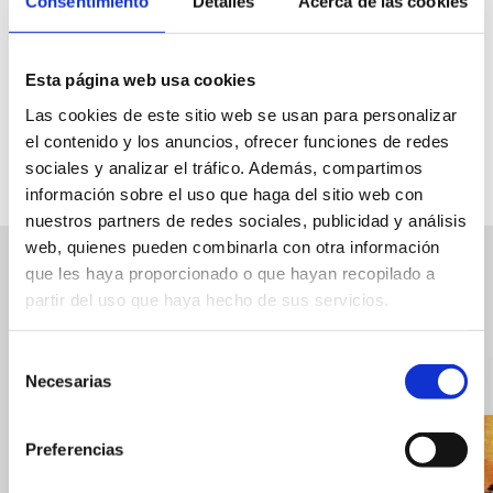
Consentimiento
Detalles
Acerca de las cookies
Degustar una paella valenciana en Dénia es mucho más
que probar un arroz: es participar en una costumbre que
reúne a familias y amigos alrededor de la mesa. Una receta
Esta página web usa cookies
que transmite hospitalidad, tradición y la identidad
Las cookies de este sitio web se usan para personalizar
mediterránea de la ciudad en cada bocado.
el contenido y los anuncios, ofrecer funciones de redes
sociales y analizar el tráfico. Además, compartimos
información sobre el uso que haga del sitio web con
RECETARIO
nuestros partners de redes sociales, publicidad y análisis
web, quienes pueden combinarla con otra información
que les haya proporcionado o que hayan recopilado a
Otras recetas
partir del uso que haya hecho de sus servicios.
Selección
Necesarias
de
consentimiento
Preferencias